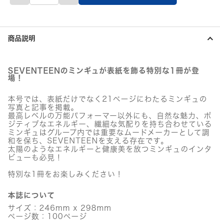
Korea
13
号
個
商品説明
SEVENTEENのミンギュが表紙を飾る特別な1冊が登
場！
本号では、表紙だけでなく21ページにわたるミンギュの
写真と記事を掲載。
最高レベルの万能パフォーマー以外にも、自然な魅力、ポ
ジティブなエネルギー、繊細な気配りを持ち合わせている
ミンギュはグループ内では重要なムードメーカーとして調
和を保ち、SEVENTEENを支える存在です。
太陽のようなエネルギーと健康美を放つミンギュのインタ
ビューも必見！
特別な1冊をお楽しみください！
本誌について
サイズ：246mm x 298mm
ページ数：100ページ