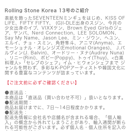
Rolling Stone Korea 13号のご紹介
表紙を飾ったSEVENTEENミンギュをはじめ、KISS OF
LIFE、FIFTY FIFTY、 (G)I-DLE出身のスジン、今月の
少女出身のイブ、VIXXケン、Brown Eyed Girlsのジェ
ア、ヤンパ、Nerd Connection、LEE SOLOMON、
Say My Name、Jason Lee、ミン・ジウン、ヘユン、
エルイ、チョ・スミン、角野隼斗、アニマ(Anyma)、エ
モーショナル・オレンジズ(Emotional Oranges)、 J.バ
ルヴィン(J. Balvin)、オードリー・ヌナ(Audrey Nuna)
、リニー(Rini)、ポピー(Poppy)、トゥイ(Thuy)、<白黒
料理人>「セレブのシェフ」イム・ヒウォンシェフまで ジ
ャンルを問わず、多彩なK-POPアーティストや韓国文化に
関する豊富なコンテンツが詰まっています。
【ご注文前に必ずご確認ください】
●直送品：
本商品は「直送品（買い合わせ不可）」扱いとなります。
●配送期間：
商品お届けまでに、7日～14日程度かかります。
●配送先：
配送先情報に会社名や店舗名が含まれる場合、「個人輸
入」の概念から外れてしまうことがあり、輸入通関が断ら
れる可能性がございます。必ず個人名・個人住所を記入の