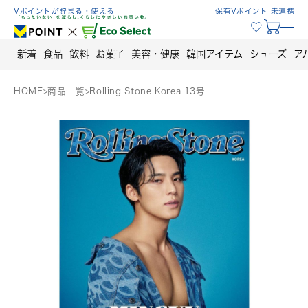
Skip
Vポイントが貯まる・使える
保有Vポイント 未連携
to
content
新着
食品
飲料
お菓子
美容・健康
韓国アイテム
シューズ
ア
HOME
>
商品一覧
>
Rolling Stone Korea 13号