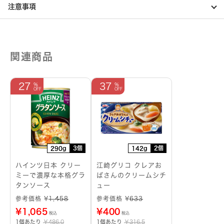
注意事項
関連商品
27
37
3個
2個
290g
142g
ハインツ日本 クリー
江崎グリコ クレアお
ミーで濃厚な本格グラ
ばさんのクリームシチ
タンソース
ュー
参考価格 ¥
1,458
参考価格 ¥
633
¥
1,065
¥
400
税込
税込
1個あたり
￥486.0
1個あたり
￥316.5