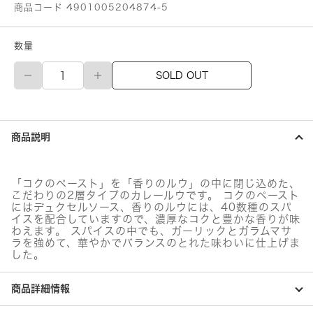
商品コード 4901005204874-5
数量
江
SOLD OUT
崎
グ
リ
コ
カ
商品説明
レ
ー
ZEPPIN
中
「コクのペースト」を「香りのルウ」の中に閉じ込めた、
辛
こだわりの2層タイプのカレールウです。 コクのペースト
個
にはデュクセルソース、香りのルウには、40数種のスパ
イスを配合していますので、濃厚なコクと豊かな香りが味
わえます。 スパイスの中でも、ガーリックとガラムマサ
ラを強めて、華やかでバランスのとれた味わいに仕上げま
した。
商品詳細情報