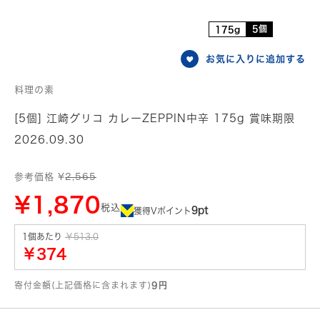
5個
175g
お気に入りに追加する
料理の素
[5個] 江崎グリコ カレーZEPPIN中辛 175g 賞味期限
2026.09.30
参考価格 ¥
2,565
¥1,870
税込
9pt
獲得Vポイント
1個あたり
￥513.0
￥374
寄付金額(上記価格に含まれます)
9円