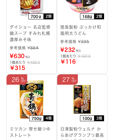
2個
2個
700ｇ
168g
ダイショー 名店監修
徳島製粉 ぶっかけ和
鍋スープ すみれ札幌
風明太うどん
濃厚みそ味
参考価格 ¥
395
参考価格 ¥
864
¥
232
税込
¥
630
1個あたり
￥197.5
税込
￥116
1個あたり
￥432.0
￥315
26
27
4個
3個
750g
100g
ミツカン 寄せ鍋つゆ
日清製粉ウェルナ か
ストレート
らあげグランプリ最高