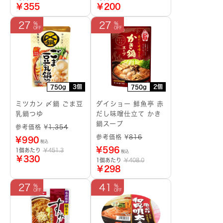
￥355
￥200
27
27
3個
2個
750g
750g
ミツカン 〆鍋 ごま豆
ダイショー 鮮魚亭 赤
乳鍋つゆ
だし味噌仕立て かき
鍋スープ
参考価格 ¥
1,354
参考価格 ¥
816
¥
990
税込
¥
596
1個あたり
￥451.3
税込
￥330
1個あたり
￥408.0
￥298
27
41