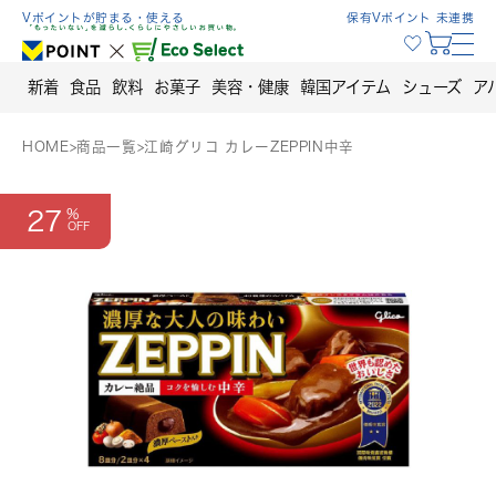
Skip
Vポイントが貯まる・使える
保有Vポイント 未連携
to
content
新着
食品
飲料
お菓子
美容・健康
韓国アイテム
シューズ
ア
HOME
>
商品一覧
>
江崎グリコ カレーZEPPIN中辛
27