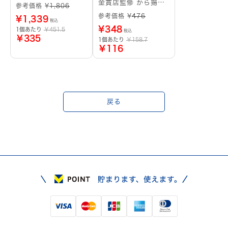
金賞店監修 から揚げ
参考価格 ¥
1,806
粉 香ばししょうゆ味
参考価格 ¥
476
¥
1,339
税込
¥
348
1個あたり
￥451.5
税込
￥335
1個あたり
￥158.7
￥116
戻る