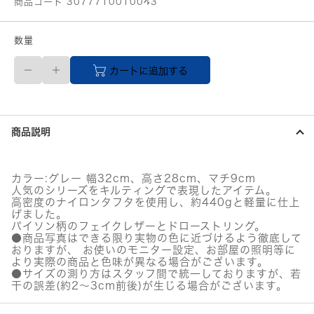
商品コード 3077710010043
数量
LA
カートに追加する
BAGAGERIE
ド
ロ
ー
ス
商品説明
ト
リ
ン
グ
カラー:グレー 幅32cm、高さ28cm、マチ9cm
×
人気のシリーズをキルティングで表現したアイテム。
キ
高密度のナイロンタフタを使用し、約440gと軽量に仕上
ル
げました。
ト
パイソン柄のフェイクレザーとドローストリング。
●商品写真はできる限り実物の色に近づけるよう徹底して
2WAY
おりますが、 お使いのモニター設定、お部屋の照明等に
ト
より実際の商品と色味が異なる場合がございます。
ー
●サイズの測り方はスタッフ間で統一しておりますが、若
ト
干の誤差(約2～3cm前後)が生じる場合がございます。
S
サ