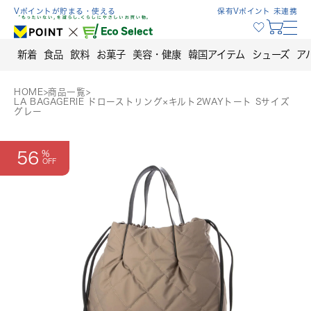
Skip
Vポイントが貯まる・使える
保有Vポイント 未連携
to
content
新着
食品
飲料
お菓子
美容・健康
韓国アイテム
シューズ
ア
HOME
>
商品一覧
>
LA BAGAGERIE ドローストリング×キルト2WAYトート Sサイズ
グレー
56