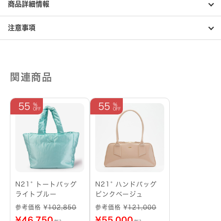
イ
商品詳細情報
ズ
グ
レ
注意事項
ー
個
関連商品
55
55
N21° トートバッグ
N21° ハンドバッグ
ライトブルー
ピンクベージュ
参考価格 ¥
102,850
参考価格 ¥
121,000
¥
46,750
¥
55,000