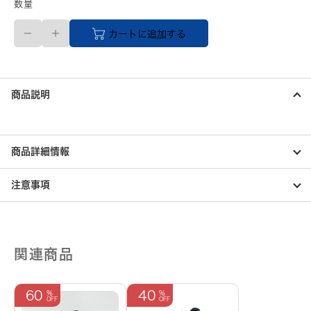
数量
22.0cm
カートに追加する
SKONO
レ
デ
ィ
ー
商品説明
ス
Moro
sneakers（NAVY）
個
商品詳細情報
注意事項
関連商品
60
40