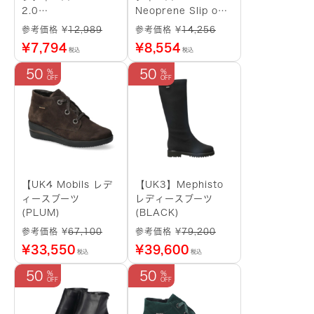
2.0
Neoprene Slip on
Sneakers（PINK
Shoes（GREY）
参考価格 ¥
12,989
参考価格 ¥
14,256
BEIGE）
¥
7,794
¥
8,554
税込
税込
50
50
【UK4 Mobils レデ
【UK3】Mephisto
ィースブーツ
レディースブーツ
(PLUM)
(BLACK)
参考価格 ¥
67,100
参考価格 ¥
79,200
¥
33,550
¥
39,600
税込
税込
50
50