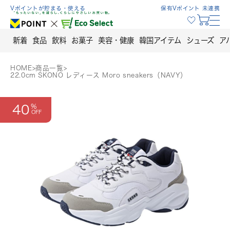
Skip
Vポイントが貯まる・使える
保有Vポイント 未連携
to
content
新着
食品
飲料
お菓子
美容・健康
韓国アイテム
シューズ
ア
HOME
>
商品一覧
>
22.0cm SKONO レディース Moro sneakers（NAVY）
40