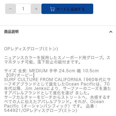
M
カートに追加する
サ
イ
ズ
OP
ス
商品説明
ノ
ー
グ
ロ
OPレディスグローブ(ミトン)
ー
ブ
ニュアンスカラーを採用したスノーボード用グローブ。ス
LADY'S
マホタッチ可能、落下防止の紐付きです。
PNK
サイズ 全長: MEDIUM 手甲 24.5cm 幅 10.5cm
個
【OP/オーピー】
SURF CULTURE FROM CALIFORNIA 1960年代にサ
ーフギアブランドとして誕生したOcean Pacificは、70
年代以降、Jim Jenksにより、サーファーのニーズを満た
すアパレルブランドとして進化を遂げ ました。
サーフカルチャーをビーチからストリートへ、共感するす
べての人に伝えたアパレルブランド。それが、Ocean
Pacific（オーシャンパシフィック）です。 品番：
544921/OPレディスグローブ(ミトン)