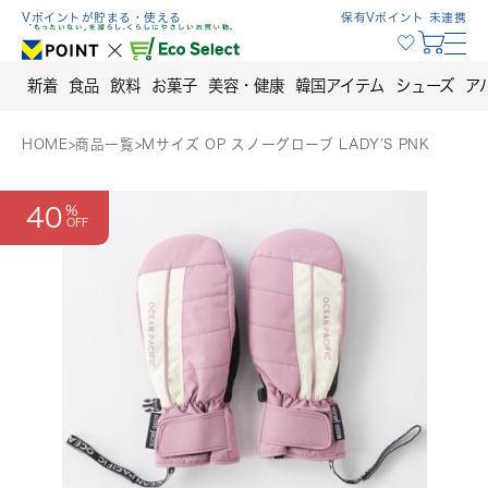
Skip
Vポイントが貯まる・使える
保有Vポイント 未連携
to
content
新着
食品
飲料
お菓子
美容・健康
韓国アイテム
シューズ
ア
HOME
>
商品一覧
>
Mサイズ OP スノーグローブ LADY’S PNK
40