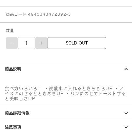
商品コード 4945343472892-3
数量
メ
SOLD OUT
ー
コ
ウ
CC
仲
商品説明
良
し
桜
桃
食べ方いろいろ！ ・炭酸水に入れるときらきらUP ・ア
個
イスにのせるとときめきUP ・パンにのせてトーストする
と美味しさUP
商品詳細情報
注意事項