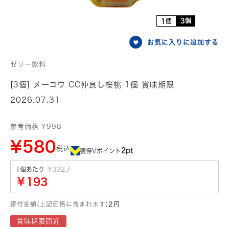
3個
1個
お気に入りに追加する
ゼリー飲料
[3個] メーコウ CC仲良し桜桃 1個 賞味期限
2026.07.31
参考価格 ¥
998
¥580
税込
2pt
獲得Vポイント
1個あたり
￥332.7
￥193
寄付金額(上記価格に含まれます)
2円
賞味期限間近