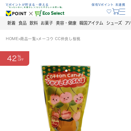
Skip
Vポイントが貯まる・使える
保有Vポイント 未連携
to
content
新着
食品
飲料
お菓子
美容・健康
韓国アイテム
シューズ
ア
HOME
>
商品一覧
>
メーコウ CC仲良し桜桃
42