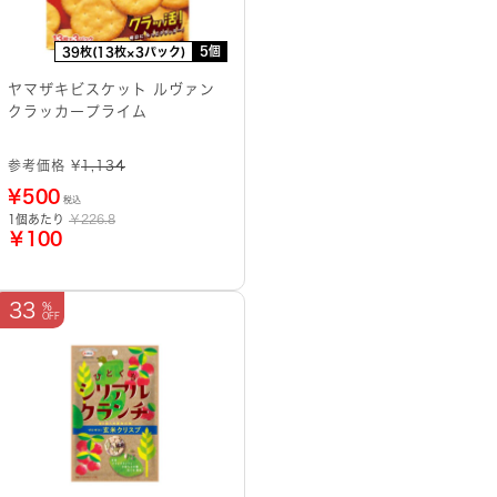
5個
39枚(13枚×3パック)
ヤマザキビスケット ルヴァン
クラッカープライム
参考価格 ¥
1,134
¥
500
税込
1個あたり
￥226.8
￥100
33