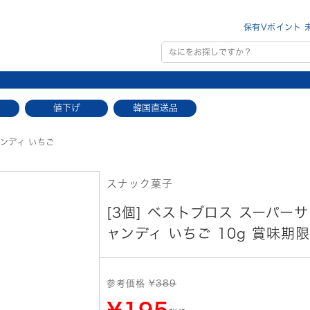
保有Vポイント 
値下げ
韓国直送品
ンディ いちご
スナック菓子
[3個] ベストブロス スーパー
ャンディ いちご 10g 賞味期限2
参考価格 ¥
389