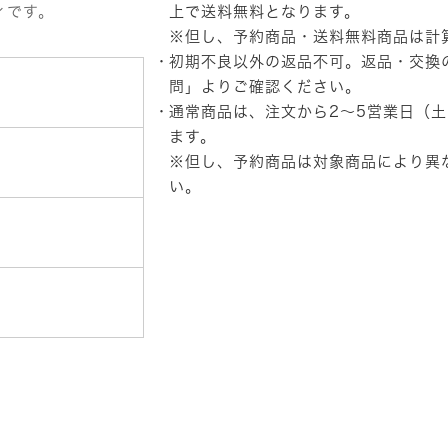
ス
ィです。
上で送料無料となります。
ー
※但し、予約商品・送料無料商品は計
パ
初期不良以外の返品不可。返品・交換
ー
サ
問」
よりご確認ください。
ウ
通常商品は、注文から2～5営業日（
ン
ド
ます。
ポ
※但し、予約商品は対象商品により異
ッ
い。
ピ
ン
グ
キ
ャ
ン
デ
ィ
い
ち
ご
個