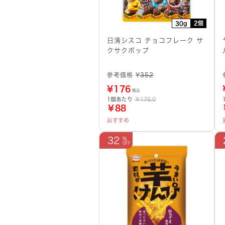
2個
30g
日清シスコ チョコフレーク サ
クサクポップ
参考価格 ¥
352
¥
176
税込
1個あたり
￥176.0
￥88
おすすめ
32