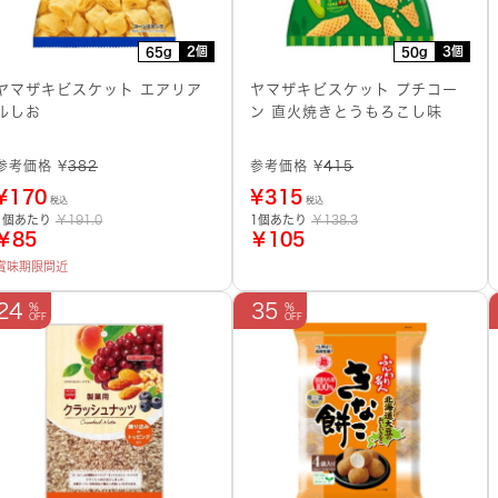
2個
3個
65g
50g
ヤマザキビスケット エアリア
ヤマザキビスケット プチコー
ルしお
ン 直火焼きとうもろこし味
参考価格 ¥
382
参考価格 ¥
415
¥
170
¥
315
税込
税込
1個あたり
￥191.0
1個あたり
￥138.3
￥85
￥105
賞味期限間近
24
35