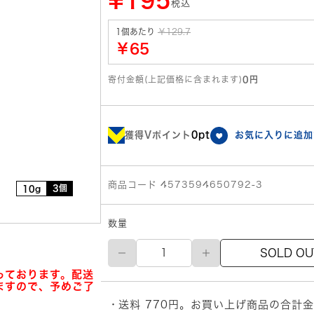
¥195
税込
1個あたり
￥129.7
￥65
寄付金額(上記価格に含まれます)
0円
獲得Vポイント
0pt
お気に入りに追加
商品コード 4573594650792-3
3個
10g
数量
ベ
SOLD OU
ス
ト
っております。配送
ブ
ますので、予めご了
ロ
送料 770円。お買い上げ商品の合計金
ス