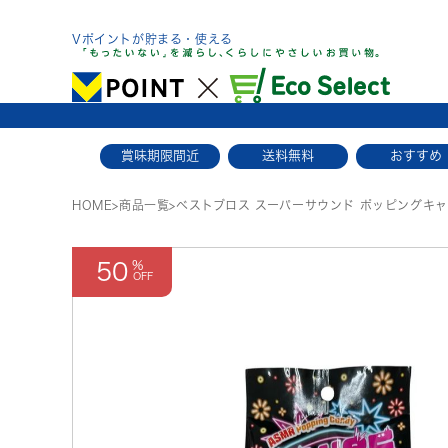
Skip
to
Vポイントが貯まる・使える
content
賞味期限間近
送料無料
おすすめ
HOME
>
商品一覧
>
ベストブロス スーパーサウンド ポッピングキャ
50