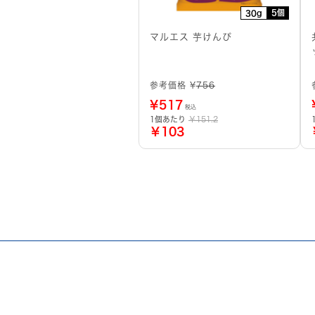
5個
30g
マルエス 芋けんぴ
参考価格 ¥
756
¥
517
税込
1個あたり
￥151.2
￥103