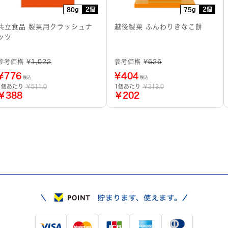
2個
2個
80g
75g
共立食品 製菓用クラッシュナ
越後製菓 ふんわりきなこ餅
ッツ
参考価格 ¥
1,022
参考価格 ¥
626
¥
776
¥
404
税込
税込
1個あたり
￥511.0
1個あたり
￥313.0
￥388
￥202