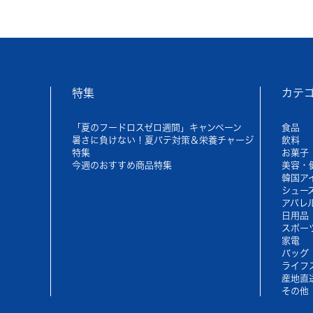
特集
カテ
「夏のフードロスゼロ週間」キャンペーン
食品
暑さに負けない！夏バテ対策＆栄養チャージ
飲料
特集
お菓子
今週のおすすめ商品特集
美容・
韓国ア
シュー
アパレ
日用品
スポー
家電
バッグ
ライフ
産地直
その他