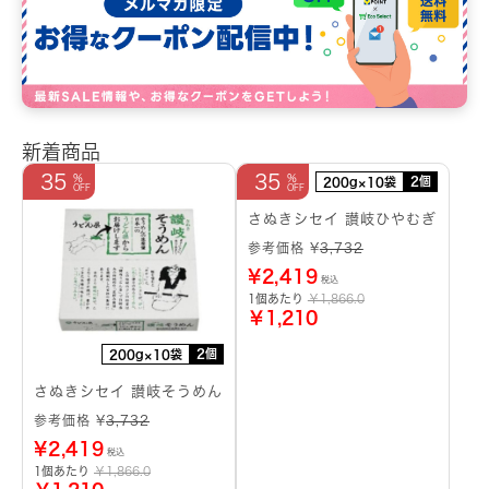
新着商品
35
35
2個
200g×10袋
さぬきシセイ 讃岐ひやむぎ
参考価格 ¥
3,732
¥
2,419
税込
1個あたり
￥1,866.0
￥1,210
2個
200g×10袋
さぬきシセイ 讃岐そうめん
参考価格 ¥
3,732
¥
2,419
税込
1個あたり
￥1,866.0