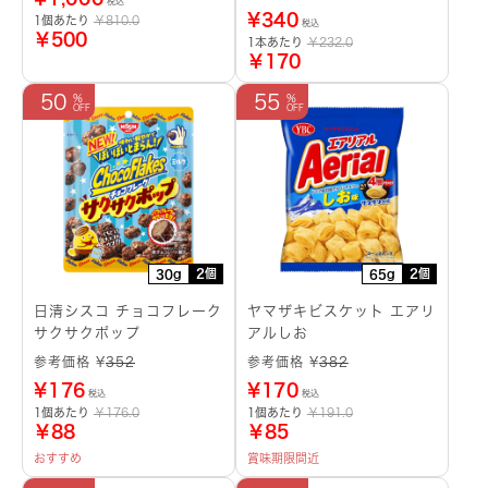
税込
¥
340
1個あたり
￥810.0
税込
￥500
1本あたり
￥232.0
￥170
50
55
2個
2個
30g
65g
日清シスコ チョコフレーク
ヤマザキビスケット エアリ
サクサクポップ
アルしお
参考価格 ¥
352
参考価格 ¥
382
¥
176
¥
170
税込
税込
1個あたり
￥176.0
1個あたり
￥191.0
￥88
￥85
おすすめ
賞味期限間近