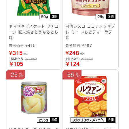
3個
2個
50g
29g
ヤマザキビスケット プチコ
日清シスコ ココナッツサブ
ーン 直火焼きとうもろこし
レ ミニ いちごティーラテ
味
味
参考価格 ¥
415
参考価格 ¥
497
¥
315
¥
248
税込
税込
1個あたり
￥138.3
1個あたり
￥248.5
￥105
￥124
25
56
6個
5個
295g
39枚(13枚×3パック)