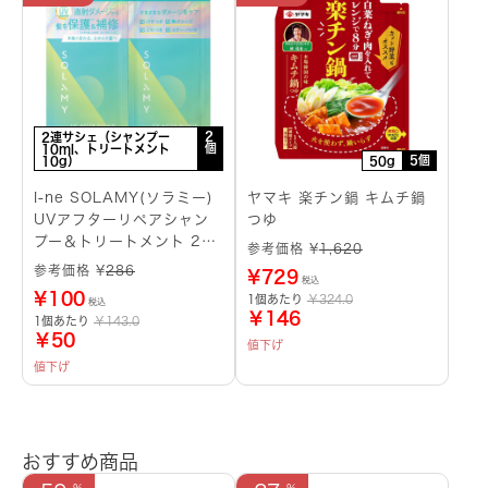
2
2連サシェ（シャンプー
個
10ml、トリートメント
5個
10g）
50g
I-ne SOLAMY(ソラミー)
ヤマキ 楽チン鍋 キムチ鍋
UVアフターリペアシャン
つゆ
プー＆トリートメント 2連
参考価格 ¥
1,620
サシェ
参考価格 ¥
286
¥
729
税込
¥
100
1個あたり
￥324.0
税込
￥146
1個あたり
￥143.0
￥50
値下げ
値下げ
おすすめ商品