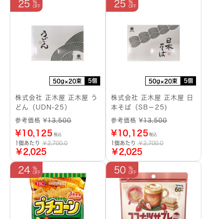
25
25
5個
5個
50g×20束
50g×20束
株式会社 正木屋 正木屋 う
株式会社 正木屋 正木屋 日
どん（UDN-25）
本そば（SB－25)
参考価格 ¥
13,500
参考価格 ¥
13,500
¥
10,125
¥
10,125
税込
税込
1個あたり
￥2,700.0
1個あたり
￥2,700.0
￥2,025
￥2,025
24
50