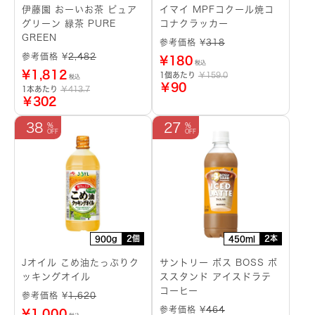
伊藤園 おーいお茶 ピュア
イマイ MPFコクール焼コ
グリーン 緑茶 PURE
コナクラッカー
GREEN
参考価格 ¥
318
参考価格 ¥
2,482
¥
180
税込
¥
1,812
1個あたり
￥159.0
税込
￥90
1本あたり
￥413.7
￥302
38
27
2個
2本
900g
450ml
Jオイル こめ油たっぷりク
サントリー ボス BOSS ボ
ッキングオイル
ススタンド アイスドラテ
コーヒー
参考価格 ¥
1,620
参考価格 ¥
464
¥
1,000