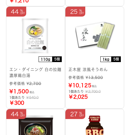
￥1,210
44
25
5個
5個
110g
1kg
エン・ダイニング 白の拉麺
正木屋 涼風そうめん
濃厚鶏白湯
参考価格 ¥
13,500
参考価格 ¥
2,700
¥
10,125
税込
¥
1,500
1個あたり
￥2,700.0
税込
￥2,025
1個あたり
￥540.0
￥300
44
27