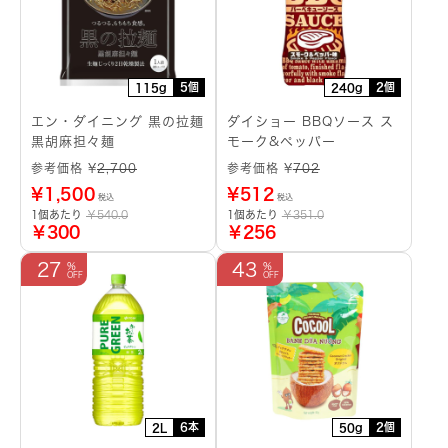
5個
2個
115g
240g
エン・ダイニング 黒の拉麺
ダイショー BBQソース ス
黒胡麻担々麺
モーク&ペッパー
参考価格 ¥
2,700
参考価格 ¥
702
¥
1,500
¥
512
税込
税込
1個あたり
￥540.0
1個あたり
￥351.0
￥300
￥256
27
43
6本
2個
2L
50g