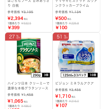
はごろもフーズ 甘みあっさ
ヤマザキビスケット ルヴァ
り 白桃
ンクラッカープライム
参考価格 ¥
3,195
参考価格 ¥
1,134
¥
2,394
¥
500
税込
税込
1個あたり
￥532.5
1個あたり
￥226.8
￥399
￥100
27
51
3個
16個
290g
125ml×3コパック
ハインツ日本 クリーミーで
ピジョン ミネラルアクア
濃厚な本格グラタンソース
参考価格 ¥
3,456
参考価格 ¥
1,458
¥
1,710
税込
¥
1,065
1個あたり
￥216.0
税込
￥107
1個あたり
￥486.0