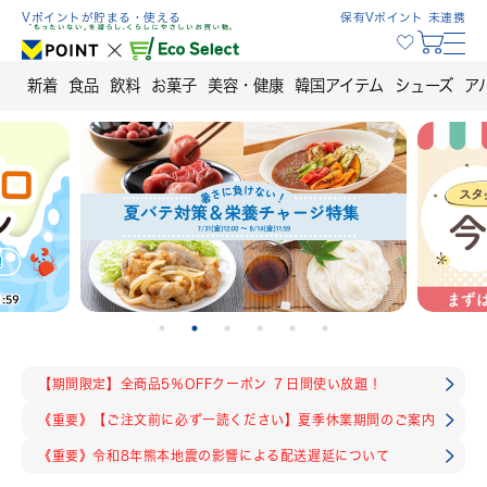
Skip
Vポイントが貯まる・使える
保有Vポイント 未連携
to
content
新着
食品
飲料
お菓子
美容・健康
韓国アイテム
シューズ
ア
【期間限定】全商品5％OFFクーポン ７日間使い放題！
《重要》【ご注文前に必ず一読ください】夏季休業期間のご案内
《重要》令和8年熊本地震の影響による配送遅延について