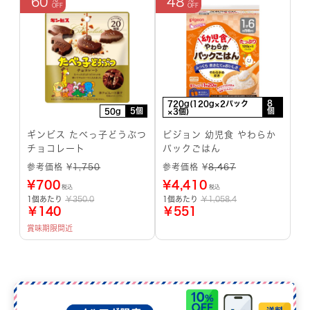
60
48
8
720g(120g×2パック
5個
個
50g
×3個)
ギンビス たべっ子どうぶつ
ピジョン 幼児食 やわらか
チョコレート
パックごはん
参考価格 ¥
1,750
参考価格 ¥
8,467
¥
700
¥
4,410
税込
税込
1個あたり
￥350.0
1個あたり
￥1,058.4
￥140
￥551
賞味期限間近