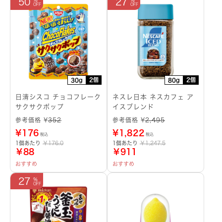
50
27
2個
2個
30g
80g
日清シスコ チョコフレーク
ネスレ日本 ネスカフェ ア
サクサクポップ
イスブレンド
参考価格 ¥
352
参考価格 ¥
2,495
¥
176
¥
1,822
税込
税込
1個あたり
￥176.0
1個あたり
￥1,247.5
￥88
￥911
おすすめ
おすすめ
27