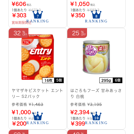
¥
606
¥
1,050
税込
税込
1個あたり
￥673.0
1個あたり
￥583.3
￥303
￥350
賞味期限間近
32
25
5個
6個
16枚
295g
ヤマザキビスケット エント
はごろもフーズ 甘みあっさ
リー S2パック
り 白桃
参考価格 ¥
1,463
参考価格 ¥
3,195
¥
1,000
¥
2,394
税込
税込
1個あたり
￥292.6
1個あたり
￥532.5
￥200
￥399