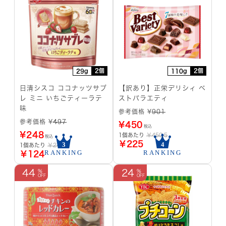
2個
2個
29g
110g
日清シスコ ココナッツサブ
【訳あり】正栄デリシィ ベ
レ ミニ いちごティーラテ
ストバラエティ
味
参考価格 ¥
901
参考価格 ¥
497
¥
450
税込
¥
248
1個あたり
￥450.5
税込
￥225
1個あたり
￥248.5
￥124
44
24