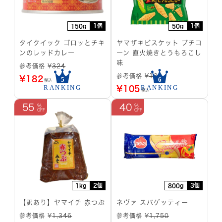
1個
1個
150g
50g
タイクイック ゴロッとチキ
ヤマザキビスケット プチコ
ンのレッドカレー
ーン 直火焼きとうもろこし
味
参考価格 ¥
324
参考価格 ¥
138
¥
182
税込
¥
105
税込
55
40
2個
3個
1kg
800g
【訳あり】ヤマイチ 赤つぶ
ネヴァ スパゲッティー
参考価格 ¥
1,346
参考価格 ¥
1,750