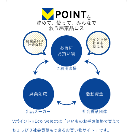
を
貯めて、使って、みんなで
救う廃棄品ロス
ポイントが
廃棄品ロス
貯まる
社会貢献
使える
お得に
お買い物
ご利用者様
廃棄削減
活動資金
出品メーカー
社会貢献団体
Vポイント×Eco Selectは「いいものお手頃価格で買えて
ちょっぴり社会貢献もできるお買い物サイト」です。