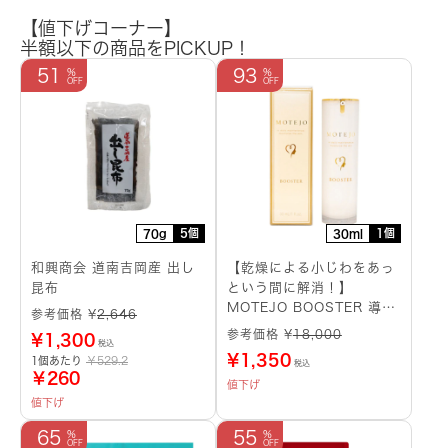
【値下げコーナー】
半額以下の商品をPICKUP！
51
93
5個
1個
70g
30ml
和興商会 道南吉岡産 出し
【乾燥による小じわをあっ
昆布
という間に解消！】
MOTEJO BOOSTER 導入
参考価格 ¥
2,646
美容液
参考価格 ¥
18,000
¥
1,300
税込
¥
1,350
1個あたり
￥529.2
税込
￥260
値下げ
値下げ
65
55