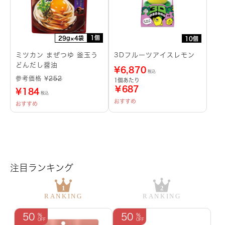
1個
29g×4袋
10個
ミツカン まぜつゆ 釜玉う
3Dフルーツアイスレモン
どんだし醤油
¥
6,870
税込
参考価格 ¥
252
1個あたり
￥687
¥
184
税込
おすすめ
おすすめ
注目ランキング
50
50