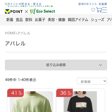
Skip
Vポイントが貯まる・使える
保有Vポイント 未連携
to
content
新着
食品
飲料
お菓子
美容・健康
韓国アイテム
シューズ
ア
HOME
>
アパレル
アパレル
絞り込み検索
49件中 1-40件表示
41
36