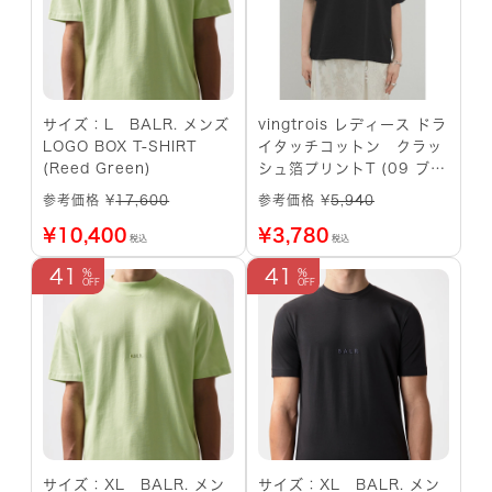
サイズ：L BALR. メンズ
vingtrois レディース ドラ
LOGO BOX T-SHIRT
イタッチコットン クラッ
(Reed Green)
シュ箔プリントT (09 ブラ
ック)
参考価格 ¥
17,600
参考価格 ¥
5,940
¥
10,400
¥
3,780
税込
税込
41
41
サイズ：XL BALR. メン
サイズ：XL BALR. メン