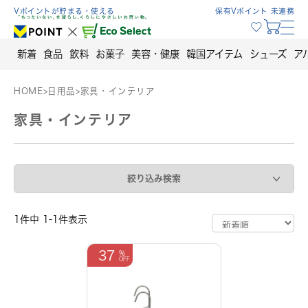
Skip
Vポイントが貯まる・使える
保有Vポイント 未連携
to
content
新着
食品
飲料
お菓子
美容・健康
韓国アイテム
シューズ
ア
HOME
>
日用品
>
家具・インテリア
家具・インテリア
絞り込み検索
1件中 1-1件表示
37