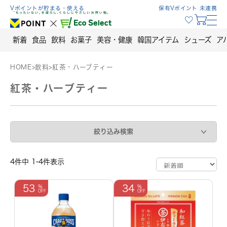
Skip
Vポイントが貯まる・使える
保有Vポイント 未連携
to
content
新着
食品
飲料
お菓子
美容・健康
韓国アイテム
シューズ
ア
HOME
>
飲料
>
紅茶・ハーブティー
紅茶・ハーブティー
絞り込み検索
4件中 1-4件表示
53
34