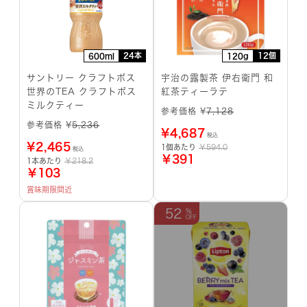
24本
12個
600ml
120g
サントリー クラフトボス
宇治の露製茶 伊右衛門 和
世界のTEA クラフトボス
紅茶ティーラテ
ミルクティー
参考価格 ¥
7,128
参考価格 ¥
5,236
¥
4,687
税込
¥
2,465
1個あたり
￥594.0
税込
￥391
1本あたり
￥218.2
￥103
賞味期限間近
52