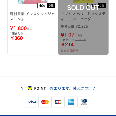
5個
5個
40g
15袋
野村産業 インスタントジャ
リプトン ベリーミックステ
スミン茶
ィー ティーバッグ
参考価格 ¥
2,225
¥
1,800
税込
1個あたり
¥
1,071
税込
￥360
1個あたり
￥445.0
￥214
賞味期限間近