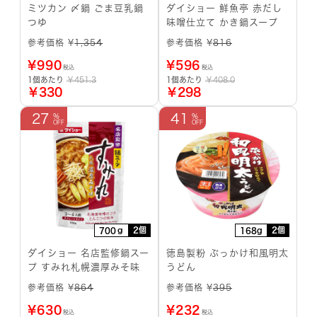
ミツカン 〆鍋 ごま豆乳鍋
ダイショー 鮮魚亭 赤だし
つゆ
味噌仕立て かき鍋スープ
参考価格 ¥
1,354
参考価格 ¥
816
¥
990
¥
596
税込
税込
1個あたり
￥451.3
1個あたり
￥408.0
￥330
￥298
27
41
2個
2個
700ｇ
168g
ダイショー 名店監修鍋スー
徳島製粉 ぶっかけ和風明太
プ すみれ札幌濃厚みそ味
うどん
参考価格 ¥
864
参考価格 ¥
395
¥
630
¥
232
税込
税込