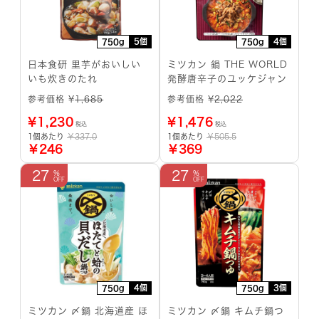
5個
4個
750g
750g
日本食研 里芋がおいしい
ミツカン 鍋 THE WORLD
いも炊きのたれ
発酵唐辛子のユッケジャン
参考価格 ¥
1,685
参考価格 ¥
2,022
¥
1,230
¥
1,476
税込
税込
1個あたり
￥337.0
1個あたり
￥505.5
￥246
￥369
27
27
4個
3個
750g
750g
ミツカン 〆鍋 北海道産 ほ
ミツカン 〆鍋 キムチ鍋つ