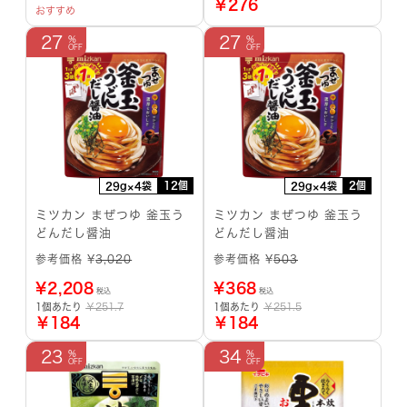
￥276
おすすめ
27
27
12個
2個
29g×4袋
29g×4袋
ミツカン まぜつゆ 釜玉う
ミツカン まぜつゆ 釜玉う
どんだし醤油
どんだし醤油
参考価格 ¥
3,020
参考価格 ¥
503
¥
2,208
¥
368
税込
税込
1個あたり
￥251.7
1個あたり
￥251.5
￥184
￥184
23
34