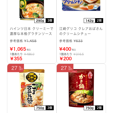
3個
2個
290g
142g
ハインツ日本 クリーミーで
江崎グリコ クレアおばさん
濃厚な本格グラタンソース
のクリームシチュー
参考価格 ¥
1,458
参考価格 ¥
633
¥
1,065
¥
400
税込
税込
1個あたり
￥486.0
1個あたり
￥316.5
￥355
￥200
27
27
3個
2個
750g
750g