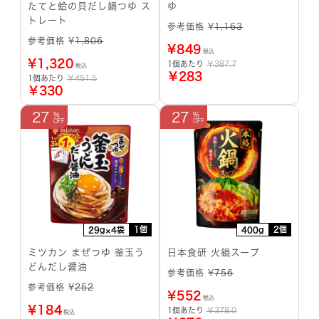
たてと蛤の貝だし鍋つゆ ス
ゆ
トレート
参考価格 ¥
1,163
参考価格 ¥
1,806
¥
849
税込
¥
1,320
1個あたり
￥387.7
税込
￥283
1個あたり
￥451.5
￥330
27
27
1個
2個
29g×4袋
400g
ミツカン まぜつゆ 釜玉う
日本食研 火鍋スープ
どんだし醤油
参考価格 ¥
756
参考価格 ¥
252
¥
552
税込
¥
184
1個あたり
￥378.0
税込