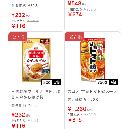
¥
548
税込
参考価格 ¥
318
1個あたり
￥375.0
￥274
¥
232
税込
1個あたり
￥159.0
￥116
27
27
2個
4個
80g
750g
日清製粉ウェルナ 国内小麦
カゴメ 甘熟トマト鍋スープ
と米粉から揚げ粉
参考価格 ¥
1,728
参考価格 ¥
318
¥
1,260
税込
¥
232
1個あたり
￥432.0
税込
￥315
1個あたり
￥159.0
￥116