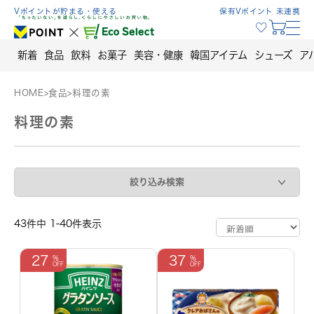
Skip
Vポイントが貯まる・使える
保有Vポイント 未連携
to
content
新着
食品
飲料
お菓子
美容・健康
韓国アイテム
シューズ
ア
HOME
>
食品
>
料理の素
料理の素
絞り込み検索
43件中 1-40件表示
27
37