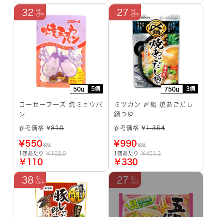
32
27
5個
3個
50g
750g
コーセーフーズ 焼ミョウバ
ミツカン 〆鍋 焼あごだし
ン
鍋つゆ
参考価格 ¥
810
参考価格 ¥
1,354
¥
550
¥
990
税込
税込
1個あたり
￥162.0
1個あたり
￥451.3
￥110
￥330
38
27