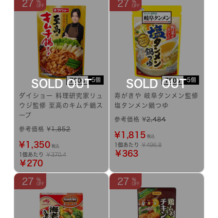
27
27
5個
5個
700g
750g
ダイショー 料理研究家リュ
寿がきや 岐阜タンメン監修
ウジ監修 至高のキムチ鍋ス
塩タンメン鍋つゆ
ープ
参考価格 ¥
2,484
参考価格 ¥
1,852
¥
1,815
税込
¥
1,350
1個あたり
￥496.8
税込
￥363
1個あたり
￥370.4
￥270
27
27