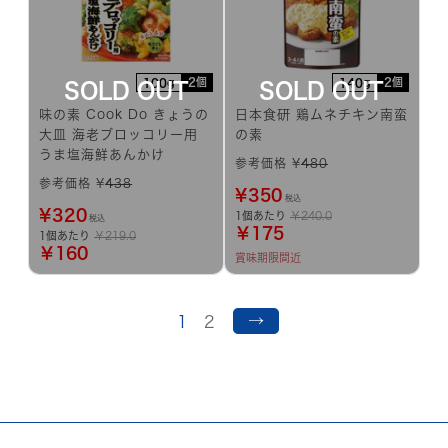
2個
2個
100g
140g
味の素 Cook Do きょうの
日本食研 鶏ムネチキン南蛮
大皿 海老ブロッコリー用
の素
うま塩海鮮あんかけ
参考価格 ¥
480
参考価格 ¥
438
¥
350
税込
¥
320
1個あたり
￥240.0
税込
￥175
1個あたり
￥219.0
￥160
賞味期限間近
→
1
2