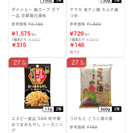
700g
50g
ダイショー 鍋スープ 天下
ヤマキ 楽チン鍋 キムチ鍋
一品 京都鶏白湯味
つゆ
参考価格 ¥
2,160
参考価格 ¥
1,620
¥
1,575
¥
729
税込
税込
1個あたり
￥432.0
1個あたり
￥324.0
￥315
￥146
値下げ
27
27
2個
2個
17g
500g
エスビー食品 S&B 町中華
つけもと こうじ漬の素
おつまみもやし シーズニン
参考価格 ¥
750
グ