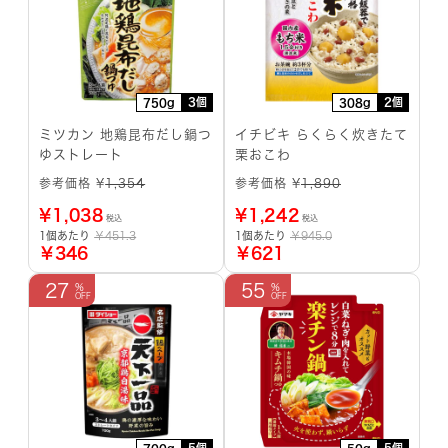
3個
2個
750g
308g
ミツカン 地鶏昆布だし鍋つ
イチビキ らくらく炊きたて
ゆストレート
栗おこわ
参考価格 ¥
1,354
参考価格 ¥
1,890
¥
1,038
¥
1,242
税込
税込
1個あたり
￥451.3
1個あたり
￥945.0
￥346
￥621
27
55
5個
5個