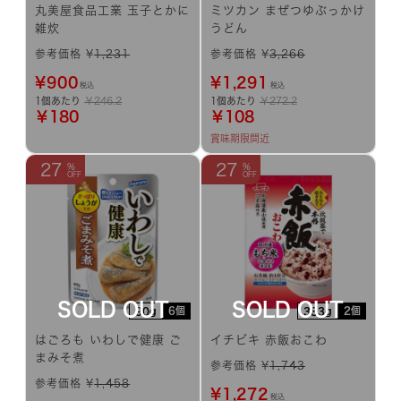
丸美屋食品工業 玉子とかに
ミツカン まぜつゆぶっかけ
雑炊
うどん
参考価格 ¥
1,231
参考価格 ¥
3,266
¥
900
¥
1,291
税込
税込
1個あたり
￥246.2
1個あたり
￥272.2
￥180
￥108
賞味期限間近
27
27
6個
2個
90g
383g
はごろも いわしで健康 ご
イチビキ 赤飯おこわ
まみそ煮
参考価格 ¥
1,743
参考価格 ¥
1,458
¥
1,272
税込