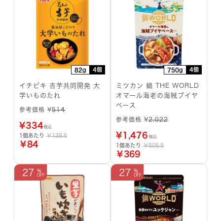
4個
4個
82g
750g
イチビキ 吉芋共同開発 大
ミツカン 鍋 THE WORLD
学いものたれ
オマール海老の海賊ブイヤ
ベース
参考価格 ¥
514
参考価格 ¥
2,022
¥
334
税込
¥
1,476
1個あたり
￥128.5
税込
￥84
1個あたり
￥505.5
￥369
27
27