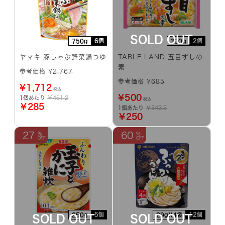
6個
2個
750g
300g
ヤマキ 豚しゃぶ野菜鍋つゆ
TABLE LAND 五目ずしの
素
参考価格 ¥
2,767
参考価格 ¥
685
¥
1,712
税込
¥
500
1個あたり
￥461.2
税込
￥285
1個あたり
￥342.5
￥250
27
60
5個
12個
250g
29gX4袋