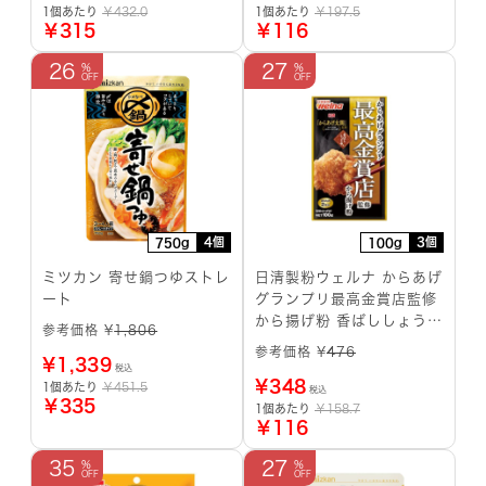
1個あたり
￥432.0
1個あたり
￥197.5
￥315
￥116
26
27
4個
3個
750g
100g
ミツカン 寄せ鍋つゆストレ
日清製粉ウェルナ からあげ
ート
グランプリ最高金賞店監修
から揚げ粉 香ばししょうゆ
参考価格 ¥
1,806
味
参考価格 ¥
476
¥
1,339
税込
¥
348
1個あたり
￥451.5
税込
￥335
1個あたり
￥158.7
￥116
35
27