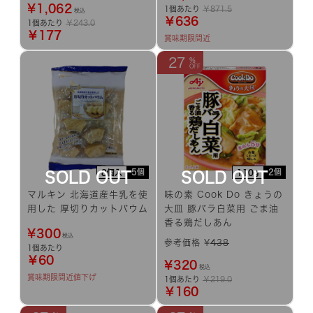
¥
1,062
1個あたり
￥871.5
税込
￥636
1個あたり
￥243.0
￥177
賞味期限間近
27
5個
2個
8個入
110g
マルキン 北海道産牛乳を使
味の素 Cook Do きょうの
用した 厚切りカットバウム
大皿 豚バラ白菜用 ごま油
香る鶏だしあん
¥
300
税込
参考価格 ¥
438
1個あたり
￥60
¥
320
税込
賞味期限間近
値下げ
1個あたり
￥219.0
￥160