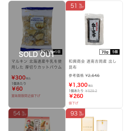
51
5個
5個
8個入
70g
マルキン 北海道産牛乳を使
和興商会 道南吉岡産 出し
用した 厚切りカットバウム
昆布
参考価格 ¥
2,646
¥
300
税込
1個あたり
¥
1,300
税込
￥60
1個あたり
￥529.2
￥260
賞味期限間近
値下げ
値下げ
54
93