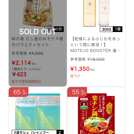
5個
1個
8袋
30ml
味の素 だし屋のみそ汁４種
【乾燥による小じわをあっ
のバラエティセット
という間に解消！】
MOTEJO BOOSTER 導入
参考価格 ¥
4,590
美容液
参考価格 ¥
18,000
¥
2,114
税込
¥
1,350
1個あたり
￥918.0
税込
￥423
値下げ
値下げ
賞味期限間近
65
55
2
2連サシェ（シャンプー