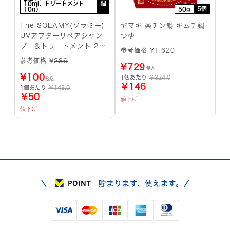
個
10ml、トリートメント
5個
10g）
50g
I-ne SOLAMY(ソラミー)
ヤマキ 楽チン鍋 キムチ鍋
UVアフターリペアシャン
つゆ
プー＆トリートメント 2連
参考価格 ¥
1,620
サシェ
参考価格 ¥
286
¥
729
税込
¥
100
1個あたり
￥324.0
税込
￥146
1個あたり
￥143.0
￥50
値下げ
値下げ