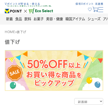
Skip
Vポイントが貯まる・使える
保有Vポイント 未連携
to
content
新着
食品
飲料
お菓子
美容・健康
韓国アイテム
シューズ
ア
HOME
>
値下げ
値下げ