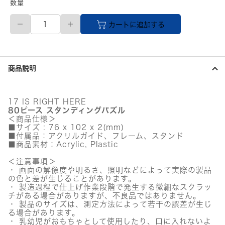
数量
SEVENTEEN(セ
カートに追加する
ブ
ン
テ
ィ
ー
商品説明
ン)
公
式
グ
17 IS RIGHT HERE
ッ
80ピース スタンディングパズル
ズ
＜商品仕様＞
80
■サイズ : 76 x 102 x 2(mm)
ピ
■付属品：アクリルガイド、フレーム、スタンド
■商品素材：Acrylic, Plastic
ー
ス
＜注意事項＞
ス
・ 画面の解像度や明るさ、照明などによって実際の製品
タ
の色と差が生じることがあります。
ン
・ 製造過程で仕上げ作業段階で発生する微細なスクラッ
デ
チがある場合がありますが、不良品ではありません。
ィ
・ 製品のサイズは、測定方法によって若干の誤差が生じ
ン
る場合があります。
グ
・ 乳幼児がおもちゃとして使用したり、口に入れないよ