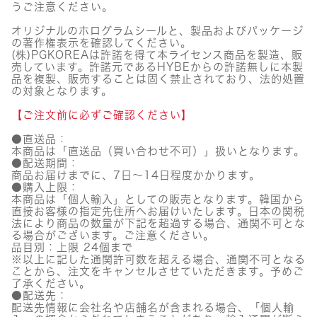
パ
うご注意ください。
ズ
ル
オリジナルのホログラムシールと、製品およびパッケージ
DINO
の著作権表示を確認してください。
個
(株)PGKOREAは許諾を得て本ライセンス商品を製造、販
売しています。許諾元であるHYBEからの許諾無しに本製
品を複製、販売することは固く禁止されており、法的処置
の対象となります。
【ご注文前に必ずご確認ください】
●直送品：
本商品は「直送品（買い合わせ不可）」扱いとなります。
●配送期間：
商品お届けまでに、7日～14日程度かかります。
●購入上限：
本商品は「個人輸入」としての販売となります。韓国から
直接お客様の指定先住所へお届けいたします。日本の関税
法により商品の数量が下記を超過する場合、通関不可とな
る場合がございます。ご注意ください。
品目別：上限 24個まで
※以上に記した通関許可数を超える場合、通関不可となる
ことから、注文をキャンセルさせていただきます。予めご
了承ください。
●配送先：
配送先情報に会社名や店舗名が含まれる場合、「個人輸