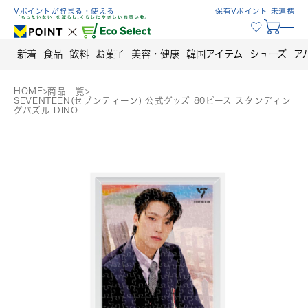
Skip
Vポイントが貯まる・使える
保有Vポイント 未連携
to
content
新着
食品
飲料
お菓子
美容・健康
韓国アイテム
シューズ
ア
HOME
>
商品一覧
>
SEVENTEEN(セブンティーン) 公式グッズ 80ピース スタンディン
グパズル DINO