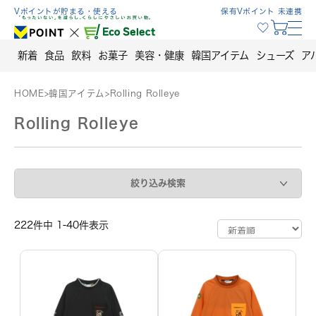
Skip
Vポイントが貯まる・使える
保有Vポイント 未連携
to
content
新着
食品
飲料
お菓子
美容・健康
韓国アイテム
シューズ
ア
HOME
>
韓国アイテム
>
Rolling Rolleye
Rolling Rolleye
絞り込み検索
222件中 1-40件表示