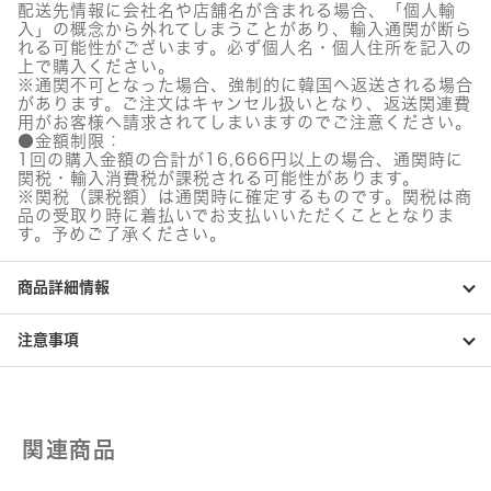
レ
配送先情報に会社名や店舗名が含まれる場合、「個人輸
ー
入」の概念から外れてしまうことがあり、輸入通関が断ら
カ
れる可能性がございます。必ず個人名・個人住所を記入の
ー
上で購入ください。
ア
※通関不可となった場合、強制的に韓国へ返送される場合
ル
があります。ご注文はキャンセル扱いとなり、返送関連費
フ
用がお客様へ請求されてしまいますのでご注意ください。
ァ
●金額制限：
1回の購入金額の合計が16,666円以上の場合、通関時に
オ
関税・輸入消費税が課税される可能性があります。
レ
※関税（課税額）は通関時に確定するものです。関税は商
ン
品の受取り時に着払いでお支払いいただくこととなりま
ジ
す。予めご了承ください。
個
商品詳細情報
注意事項
関連商品