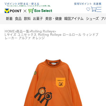
Skip
Vポイントが貯まる・使える
保有Vポイント 未連携
to
content
新着
食品
飲料
お菓子
美容・健康
韓国アイテム
シューズ
ア
HOME
>
商品一覧
>
Rolling Rolleye
>
Lサイズ ユニセックス Rolling Rolleye ロールロール ウィンドブ
レーカー アルファ オレンジ