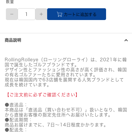
数量
L
カートに追加する
サ
イ
ズ
ユ
ニ
商品説明
セ
ッ
ク
ス
RollingRolleye（ローリングローライ）は、2021年に韓
Rolling
国で誕生したゴルフブランドです。
Rolleye
デザイン性とファッション性の高さが高く評価され、韓国
ロ
の有名ゴルファーたちに愛用されています。
ー
現在は韓国国内で63店舗を展開する人気ブランドとして
成長を続けています。
ル
ロ
【ご注文前に必ずご確認ください】
ー
ル
●直送品：
ウ
本商品は「直送品（買い合わせ不可）」扱いとなり、韓国
ィ
から直接お客様の指定先住所へお届けいたします。
ン
●配送期間：
ド
商品お届けまでに、7日～14日程度かかります。
ブ
●配送先：