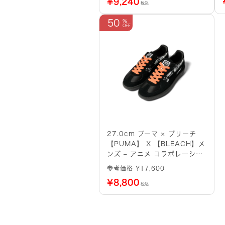
¥
9,240
税込
50
27.0cm プーマ × ブリーチ
【PUMA】 X 【BLEACH】メ
ンズ – アニメ コラボレーショ
ン パルレモ【黒崎一護
参考価格 ¥
17,600
PALERMO BLEACH BLACK
¥
8,800
MOON 403445-01】
税込
(BLACK)