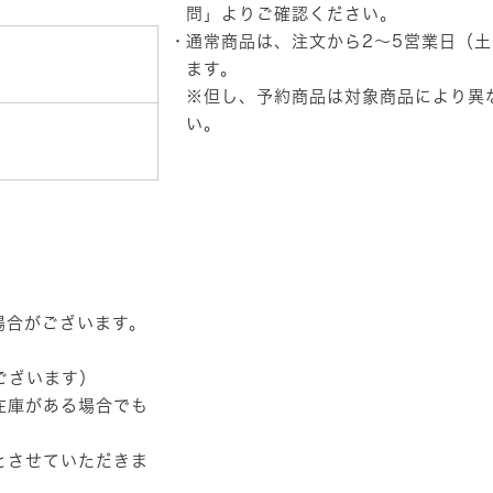
ス
問」
よりご確認ください。
ニ
通常商品は、注文から2～5営業日（
ー
カ
ます。
ー
※但し、予約商品は対象商品により異
(COLD
い。
GREEN
－
GUM)
個
場合がございます。
ございます）
在庫がある場合でも
とさせていただきま