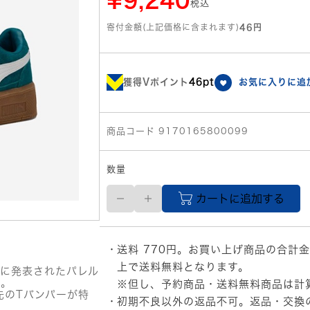
¥9,240
税込
寄付金額(上記価格に含まれます)
46円
獲得Vポイント
46pt
お気に入りに追
商品コード 9170165800099
数量
【27.0cm】
カートに追加する
PUMA
メ
ン
ズ
送料 770円。お買い上げ商品の合計金
パ
レ
上で送料無料となります。
半に発表されたパレル
ル
A。
※但し、予約商品・送料無料商品は計
モ
先のTバンパーが特
初期不良以外の返品不可。返品・交換
ELEVATA