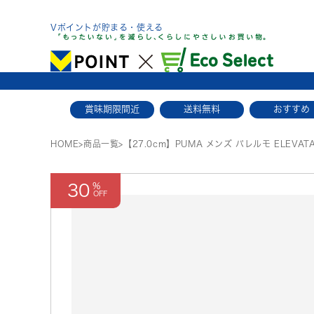
Skip
to
Vポイントが貯まる・使える
content
賞味期限間近
送料無料
おすすめ
HOME
>
商品一覧
>
【27.0cm】PUMA メンズ パレルモ ELEVATA
30