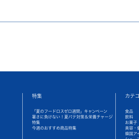
特集
カテ
「夏のフードロスゼロ週間」キャンペーン
食品
暑さに負けない！夏バテ対策＆栄養チャージ
飲料
特集
お菓子
今週のおすすめ商品特集
美容・
韓国ア