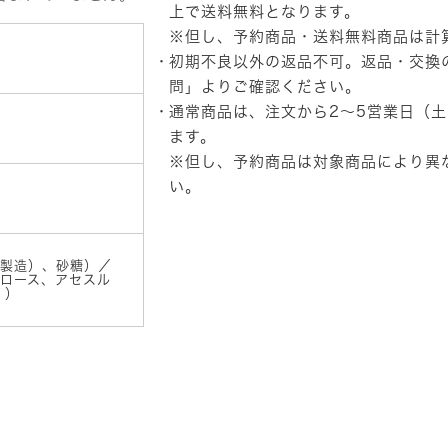
う
上で送料無料となります。
ち
※但し、予約商品・送料無料商品は計
ド
初期不良以外の返品不可。返品・交換
リ
ン
問」
よりご確認ください。
ク
通常商品は、注文から2～5営業日（
バ
ー
ます。
POP
※但し、予約商品は対象商品により異
メ
い。
ロ
ン
ソ
ー
ダ
製造）、砂糖）／
個
ロース、アセスル
1）