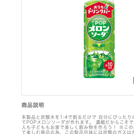
商品説明
本製品と炭酸水を1:4で割るだけで 自分にぴった
てPOPメロンソーダが作れます。 濃縮だからこそで
人も子どももお家で楽しく飲み物を作ろう！ ※こ
て楽しむ商品の為、この製品自体には炭酸のガスは