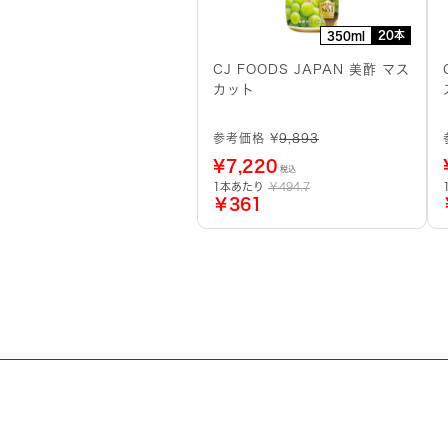
20本
350ml
CJ FOODS JAPAN 美酢 マス
カット
参考価格 ¥
9,893
¥
7,220
税込
1本あたり
￥494.7
￥361