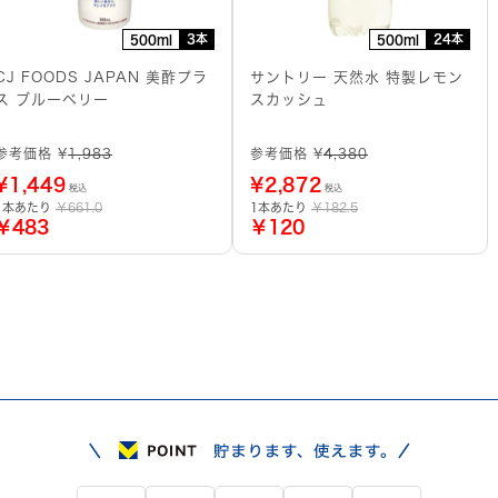
3本
24本
500ml
500ml
CJ FOODS JAPAN 美酢プラ
サントリー 天然水 特製レモン
ス ブルーベリー
スカッシュ
参考価格 ¥
1,983
参考価格 ¥
4,380
¥
1,449
¥
2,872
税込
税込
1本あたり
￥661.0
1本あたり
￥182.5
￥483
￥120