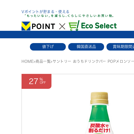
Skip
to
Vポイントが貯まる・使える
content
値下げ
韓国直送品
賞味期限間
HOME
>
商品一覧
>
サントリー おうちドリンクバー POPメロンソ
27