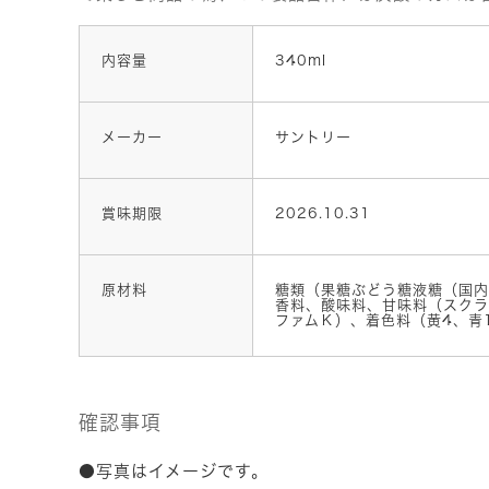
内容量
340ml
メーカー
サントリー
賞味期限
2026.10.31
原材料
糖類（果糖ぶどう糖液糖（国内
香料、酸味料、甘味料（スクラ
ファムＫ）、着色料（黄4、青
確認事項
●写真はイメージです。