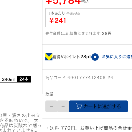
¥5,784
税込
1本あたり
￥330.5
￥241
寄付金額(上記価格に含まれます)
28円
獲得Vポイント
28pt
お気に入りに追
商品コード 4901777412408-24
24本
340ml
数量
サ
カートに追加する
ン
ト
りの量・濃さの出来立
リ
きる味わいで、 大
ー
の商品は炭酸水で割っ
送料 770円。お買い上げ商品の合計金
お
含まれていません。