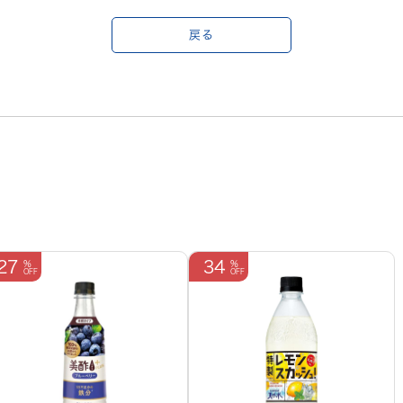
戻る
27
34