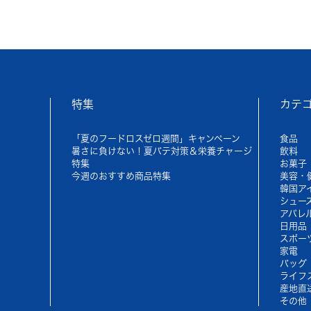
特集
カテ
「夏のフードロスゼロ週間」キャンペーン
食品
暑さに負けない！夏バテ対策＆栄養チャージ
飲料
特集
お菓子
今週のおすすめ商品特集
美容・
韓国ア
シュー
アパレ
日用品
スポー
家電
バッグ
ライフ
産地直
その他