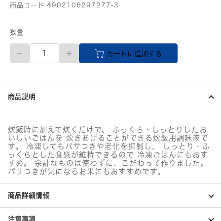
商品コード 4902106297277-3
数量
ミ
カートに追加する
ツ
カ
ン
ご
は
商品説明
ん
を
ふ
っ
炊飯時に加えて炊くだけで、 ふっくら・しっとりしたお
く
いしいごはんを 炊きあげることができる炊飯用調味液で
ら
す。 冷凍してもパサつきや老化を抑制し、 しっとり・ふ
お
っくらとした食感が維持できるので 冷凍ごはんにもおす
い
すめ。 余計なものは使わずに、こだわって作りました。
パサつきが気になるお米にもおすすめです。
し
く
個
商品詳細情報
注意事項