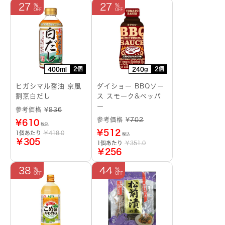
27
27
2個
2個
400ml
240g
ヒガシマル醤油 京風
ダイショー BBQソー
割烹白だし
ス スモーク&ペッパ
ー
参考価格 ¥
836
参考価格 ¥
702
¥
610
税込
¥
512
1個あたり
￥418.0
税込
￥305
1個あたり
￥351.0
￥256
38
44