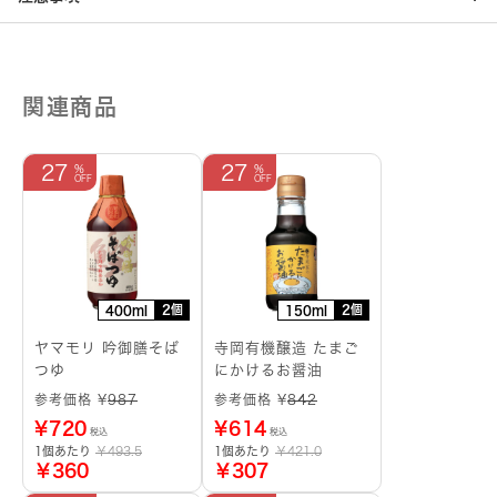
関連商品
27
27
2個
2個
400ml
150ml
ヤマモリ 吟御膳そば
寺岡有機醸造 たまご
つゆ
にかけるお醤油
参考価格 ¥
987
参考価格 ¥
842
¥
720
¥
614
税込
税込
1個あたり
￥493.5
1個あたり
￥421.0
￥360
￥307