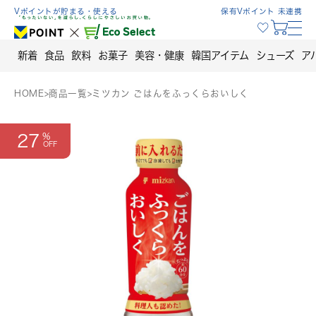
Skip
Vポイントが貯まる・使える
保有Vポイント 未連携
to
content
新着
食品
飲料
お菓子
美容・健康
韓国アイテム
シューズ
ア
HOME
>
商品一覧
>
ミツカン ごはんをふっくらおいしく
27