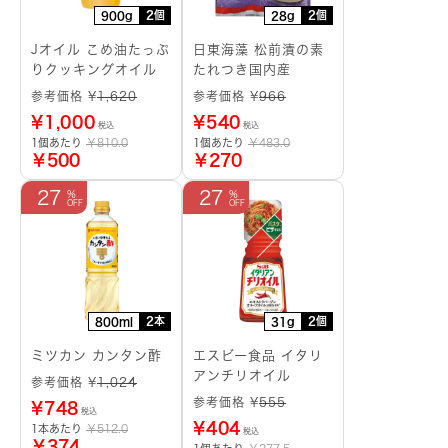
2個
2個
900g
28g
Jオイル こめ油たっぷ
日東海藻 松前漬の素
りクッキングオイル
たれつき国内産
参考価格 ¥
1,620
参考価格 ¥
966
¥
1,000
¥
540
税込
税込
1個あたり
￥810.0
1個あたり
￥483.0
￥500
￥270
27
27
2本
2個
800ml
31g
ミツカン カンタン酢
エスビー食品 イタリ
アンチリオイル
参考価格 ¥
1,024
参考価格 ¥
555
¥
748
税込
¥
404
1本あたり
￥512.0
税込
￥374