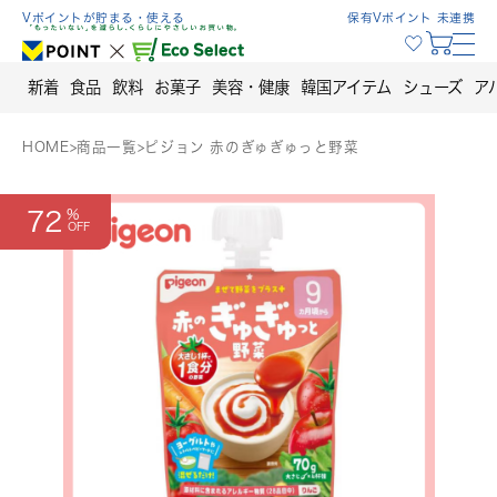
Skip
Vポイントが貯まる・使える
保有Vポイント 未連携
to
content
新着
食品
飲料
お菓子
美容・健康
韓国アイテム
シューズ
ア
HOME
>
商品一覧
>
ピジョン 赤のぎゅぎゅっと野菜
72