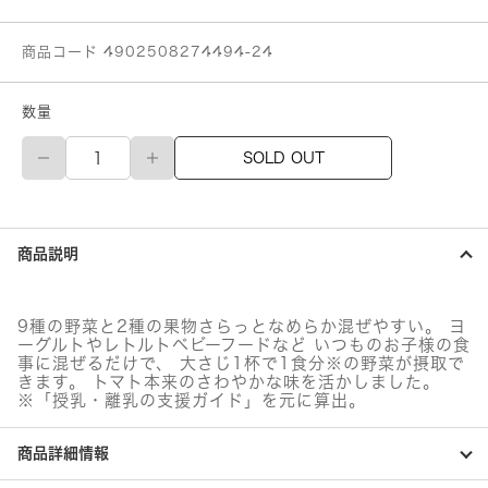
商品コード 4902508274494-24
数量
ピ
SOLD OUT
ジ
ョ
ン
赤
の
商品説明
ぎ
ゅ
ぎ
ゅ
9種の野菜と2種の果物さらっとなめらか混ぜやすい。 ヨ
っ
ーグルトやレトルトベビーフードなど いつものお子様の食
と
事に混ぜるだけで、 大さじ1杯で1食分※の野菜が摂取で
野
きます。 トマト本来のさわやかな味を活かしました。
菜
※「授乳・離乳の支援ガイド」を元に算出。
個
商品詳細情報