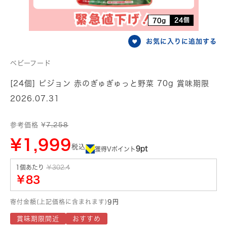
24個
70g
お気に入りに追加する
ベビーフード
[24個] ピジョン 赤のぎゅぎゅっと野菜 70g 賞味期限
2026.07.31
参考価格 ¥
7,258
¥1,999
税込
9pt
獲得Vポイント
1個あたり
￥302.4
￥83
寄付金額(上記価格に含まれます)
9円
賞味期限間近
おすすめ