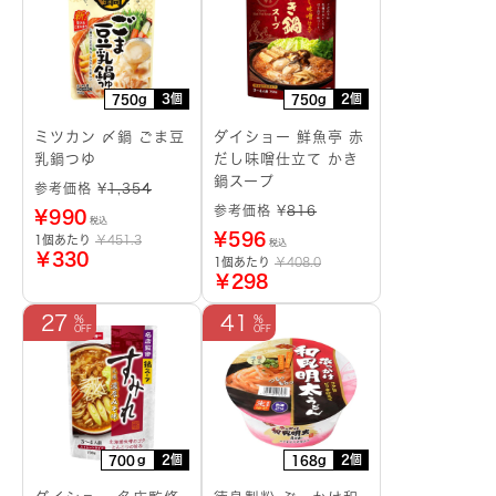
3個
2個
750g
750g
ミツカン 〆鍋 ごま豆
ダイショー 鮮魚亭 赤
乳鍋つゆ
だし味噌仕立て かき
鍋スープ
参考価格 ¥
1,354
参考価格 ¥
816
¥
990
税込
¥
596
1個あたり
￥451.3
税込
￥330
1個あたり
￥408.0
￥298
27
41
2個
2個
700ｇ
168g