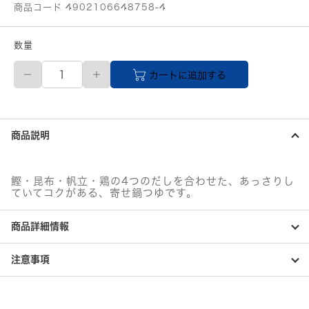
商品コード 4902106648758-4
数量
ミ
カートに追加する
ツ
カ
ン
寄
せ
商品説明
鍋
つ
ゆ
ス
鰹・昆布・帆立・鶏の4つのだしを合わせた、あっさりし
ト
ていてコクがある、寄せ鍋つゆです。
レ
ー
商品詳細情報
ト
個
注意事項