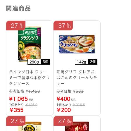
関連商品
27
37
3個
2個
290g
142g
ハインツ日本 クリー
江崎グリコ クレアお
ミーで濃厚な本格グラ
ばさんのクリームシチ
タンソース
ュー
参考価格 ¥
1,458
参考価格 ¥
633
¥
1,065
¥
400
税込
税込
1個あたり
￥486.0
1個あたり
￥316.5
￥355
￥200
27
27