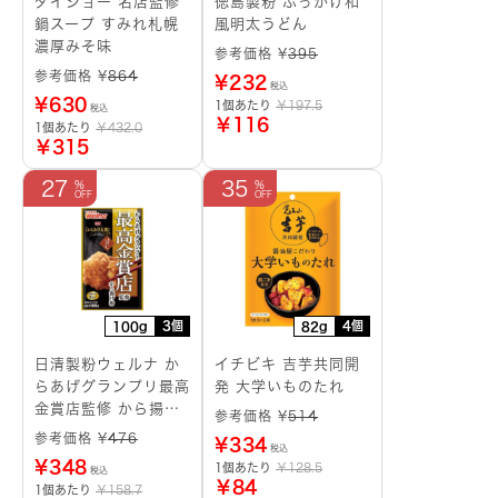
ダイショー 名店監修
徳島製粉 ぶっかけ和
鍋スープ すみれ札幌
風明太うどん
濃厚みそ味
参考価格 ¥
395
参考価格 ¥
864
¥
232
税込
¥
630
1個あたり
￥197.5
税込
￥116
1個あたり
￥432.0
￥315
27
35
3個
4個
100g
82g
日清製粉ウェルナ か
イチビキ 吉芋共同開
らあげグランプリ最高
発 大学いものたれ
金賞店監修 から揚げ
参考価格 ¥
514
粉 香ばししょうゆ味
参考価格 ¥
476
¥
334
税込
¥
348
1個あたり
￥128.5
税込
￥84
1個あたり
￥158.7