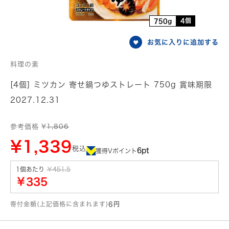
4個
750g
お気に入りに追加する
料理の素
[4個] ミツカン 寄せ鍋つゆストレート 750g 賞味期限
2027.12.31
参考価格 ¥
1,806
¥1,339
税込
6pt
獲得Vポイント
1個あたり
￥451.5
￥335
寄付金額(上記価格に含まれます)
6円