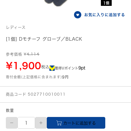
1個
お気に入りに追加する
レディース
[1個] Dモチーフ グローブ／BLACK
参考価格 ¥
4,114
¥1,900
税込
9pt
獲得Vポイント
寄付金額(上記価格に含まれます)
9円
商品コード 5027710010011
数量
D
カートに追加する
モ
チ