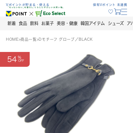
Skip
Vポイントが貯まる・使える
保有Vポイント 未連携
to
content
新着
食品
飲料
お菓子
美容・健康
韓国アイテム
シューズ
ア
HOME
>
商品一覧
>
Dモチーフ グローブ／BLACK
54