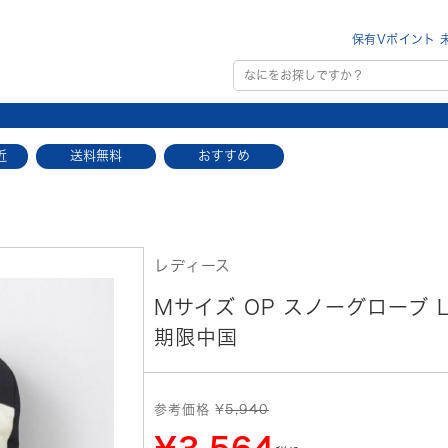
保有Vポイント 
近
送料無料
おすすめ
レディース
Mサイズ OP スノーグローブ LA
期限中国
参考価格 ¥
5,940