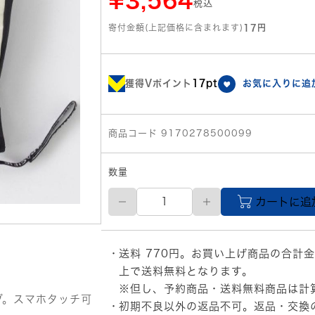
¥3,564
税込
寄付金額(上記価格に含まれます)
17円
獲得Vポイント
17pt
お気に入りに追
商品コード 9170278500099
数量
M
カートに追
サ
イ
ズ
OP
送料 770円。お買い上げ商品の合計金
ス
ノ
上で送料無料となります。
ー
※但し、予約商品・送料無料商品は計
グ
ブ。スマホタッチ可
初期不良以外の返品不可。返品・交換
ロ