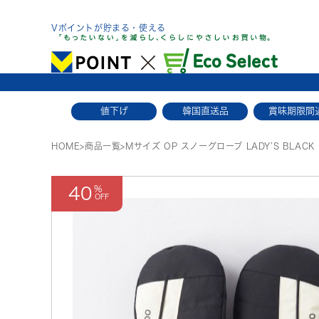
Skip
to
Vポイントが貯まる・使える
content
値下げ
韓国直送品
賞味期限間
HOME
>
商品一覧
>
Mサイズ OP スノーグローブ LADY’S BLACK
40