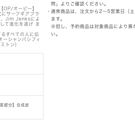
ー
問」
よりご確認ください。
ブ
m 【OP/オーピー】
通常商品は、注文から2～5営業日（
LADY'S
60年代にサーフギアブラ
BLACK
Jim Jenksによ
ます。
個
して進化を遂げ ま
※但し、予約商品は対象商品により異
い。
するすべての人に伝
c（オーシャンパシフィ
(ミトン)
革部分】合成皮