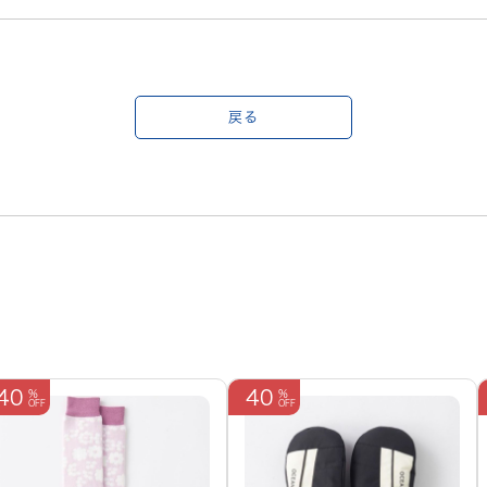
戻る
40
40